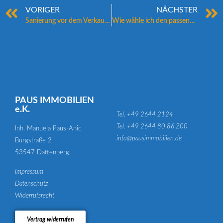
VORIGER
NÄCHSTER
Sanierung vor dem Verkauf – Was sich für Verkäufer lohnt
Wie wähle ich den passenden Käufer aus?
PAUS IMMOBILIEN
e.K.
Tel. +49 2644 2124
Tel. +49 2644 80 86 200
Inh. Manuela Paus-Anic
info@pausimmobilien.de
Burgstraße 2
53547 Dattenberg
Impressum
Datenschutz
Widerrufsrecht
Vertrag widerrufen