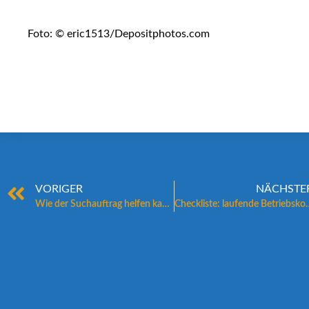
Foto: © eric1513/Depositphotos.com
VORIGER
NÄCHSTE
Wie der Suchauftrag helfen kann, die richtige Immobilie zu finden
Checkliste: laufende Bet