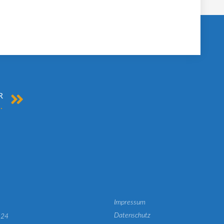
R
ilienverkäufer am besten mit guten Argumenten
Impressum
Datenschutz
124