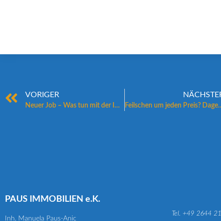
VORIGER
NÄCHSTE
Neuer Job – Was tun mit der Immobilie?
Feilschen um jeden Preis? Dagegen wappnen sich Immob
PAUS IMMOBILIEN e.K.
Tel. +49 2644 2
Inh. Manuela Paus-Anic