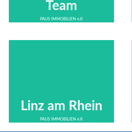
Team
PAUS IMMOBILIEN e.K
Hier klicken
Umgebung
am Rhein und der näheren
Impressionen aus der Bunten Stadt
Linz am Rhein
PAUS IMMOBILIEN e.K