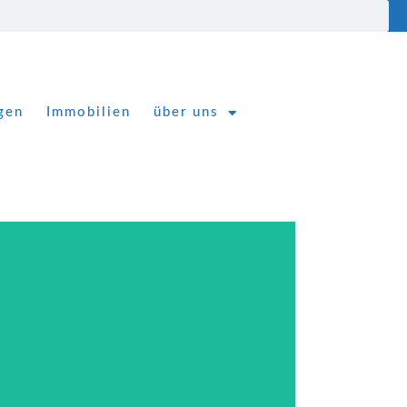
gen
Immobilien
über uns
erfahren Sie mehr über unser Team
und Ihren persönlichen
Ansprechpartnern
Hier klicken