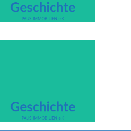
Geschichte
PAUS IMMOBILIEN e.K
erfahren Sie mehr über unser Team
und Ihren persönlichen
Ansprechpartnern
Hier klicken
Geschichte
PAUS IMMOBILIEN e.K