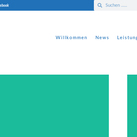
cebook
Willkommen
News
Leistun
Hier klicken
Ansprechpartnern
und Ihren persönlichen
erfahren Sie mehr über unser Team