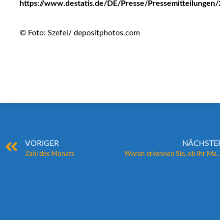
https://www.destatis.de/DE/Presse/Pressemitteilunge
© Foto: Szefei/ depositphotos.com
VORIGER
NÄCHSTE
Zahl des Monats
Woran erkennen Sie, ob Ihr Makler e