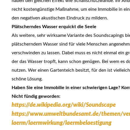
haben den gleichen Effekt wie Schallschutzwände. Ihr Anba
recht kostengünstige Maßnahme, um eine Immobilie in ei
den negativen akustischen Eindruck zu mildern.
Plätscherndes Wasser erquickt die Seele
Als weitere, sehr wirksame Variante des Soundscapings bi
plätscherndem Wasser sind für viele Menschen angenehm
verschwinden zu lassen. Dabei muss es nicht einmal ein gr
der das Wasser tropft, kann schon genügen. Bei wem es do
nutzen. Wer einen Gartenteich besitzt, für den ist vielleich
schöne Lösung.
Haben Sie eine Immobilie in einer schwierigen Lage? Kont
Nicht fündig geworden:
https://de.wikipedia.org/wiki/Soundscape
https://www.umweltbundesamt.de/themen/ver
laerm/laermwirkung/laermbelaestigung