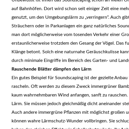
auf Bahnhöfen. Dort wird schon seit einiger Zeit eine me
genutzt, um den Umgebungslärm zu „verringern“. Auch gib
Sträuchern oder in Parkanlagen ein ganz natürliches Sou
man dort möglicherweise vom tosenden Verkehr einer Gr
erstaunlicherweise trotzdem den Gesang der Vögel. Das fu
Klänge betont. Solch eine naturnahe Geräuschkulisse kann
durch minimale Eingriffe im Bereich des Garten- und Land
Rauschende Blätter dämpfen den Lärm
Ein gutes Beispiel für Soundscaping ist der gezielte Anba
rascheln. Oft werden zu diesem Zweck immergrüner Bambu
kaum wahrnehmbaren Wind anfangen, sanft zu rauschen. 
Lärm. Sie müssen jedoch gleichmäßig dicht aneinander ste
Auch andere immergrüne Pflanzen mit möglichst großen un
können wahre Lärmschutz-Wunder vollbringen. Sie schluck