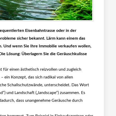
requentierten Eisenbahntrasse oder in der
probleme sicher bekannt. Lärm kann einem das
. Und wenn Sie Ihre Immobilie verkaufen wollen,
Die Lösung: Überlagern Sie die Geräuschkulisse
für einen ästhetisch reizvollen und zugleich
 ein Konzept, das sich radikal von allen
iche Schallschutzwände, unterscheidet. Das Wort
nd“) und Landschaft („landscape“) zusammen. Es
gt dadurch, dass unangenehme Geräusche durch
ten begegnet. Zum Beispiel in Einkaufszentren oder