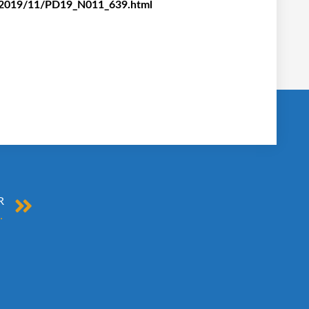
n/2019/11/PD19_N011_639.html
R
in echter Profi ist?