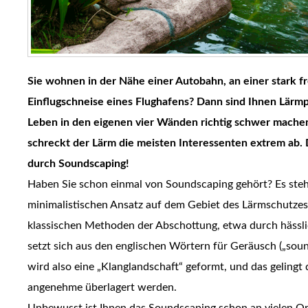
Sie wohnen in der Nähe einer Autobahn, an einer stark f
Einflugschneise eines Flughafens? Dann sind Ihnen Lärm
Leben in den eigenen vier Wänden richtig schwer machen
schreckt der Lärm die meisten Interessenten extrem ab. 
durch Soundscaping!
Haben Sie schon einmal von Soundscaping gehört? Es steht 
minimalistischen Ansatz auf dem Gebiet des Lärmschutzes –
klassischen Methoden der Abschottung, etwa durch hässl
setzt sich aus den englischen Wörtern für Geräusch („sou
wird also eine „Klanglandschaft“ geformt, und das gelin
angenehme überlagert werden.
Unbewusst ist Ihnen das Soundscaping schon an vielen Or