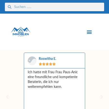
Roswitha E.
Tatj






 erfolgreich
Ich hatte mit Frau Frau Paus-Anic
Sehr kompe
obilien
eine freundliche und kompetente
Wertermittl
isher mehr
Beraterin, die ich nur
Die Kommun
ung ist
weiterempfehlen kann.
war hervorr
ch. Wir
bis zum No
e
beratend zu
 empfehlen
haben scho
im In und 