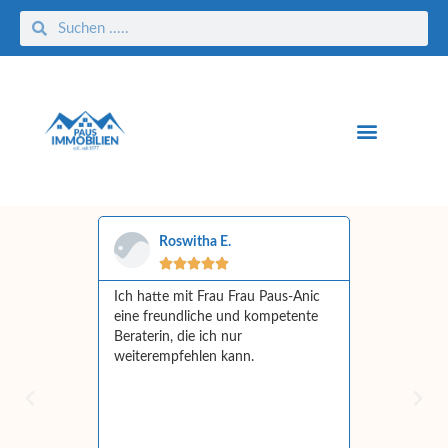
Roswitha E.
Tatj






 erfolgreich
Ich hatte mit Frau Frau Paus-Anic
Sehr kompe
obilien
eine freundliche und kompetente
Wertermittl
isher mehr
Beraterin, die ich nur
Die Kommun
ung ist
weiterempfehlen kann.
war hervorr
ch. Wir
bis zum No
e
beratend zu
 empfehlen
haben scho
im In und 