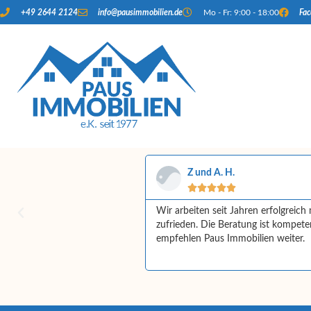
+49 2644 2124
info@pausimmobilien.de
Mo - Fr: 9:00 - 18:00
Fa
Z und A. H.





f begleitet haben. Ich habe
Wir arbeiten seit Jahren erfolgrei
 zuverlässig und super
zufrieden. Die Beratung ist kompet
habe mich bei Ihnen jederzeit
empfehlen Paus Immobilien weiter.