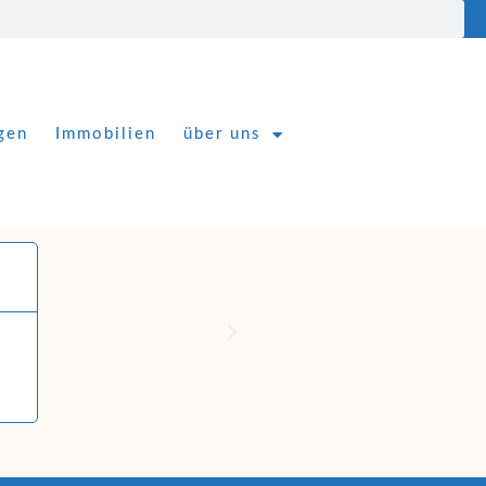
gen
Immobilien
über uns
Roswitha E.





Ich hatte mit Frau Frau Paus-Anic eine freundliche und kompet