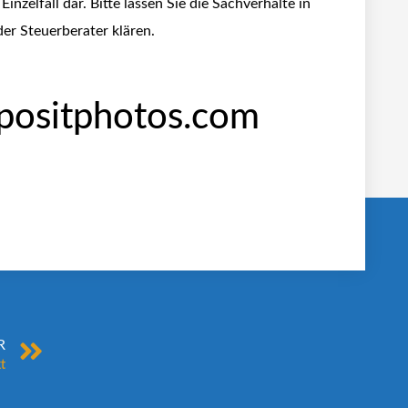
inzelfall dar. Bitte lassen Sie die Sachverhalte in
er Steuerberater klären.
positphotos.com
R
t