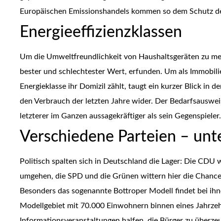
Europäischen Emissionshandels kommen so dem Schutz d
Energieeffizienzklassen
Um die Umweltfreundlichkeit von Haushaltsgeräten zu mes
bester und schlechtester Wert, erfunden. Um als Immobili
Energieklasse ihr Domizil zählt, taugt ein kurzer Blick in
den Verbrauch der letzten Jahre wider. Der Bedarfsausweis
letzterer im Ganzen aussagekräftiger als sein Gegenspieler.
Verschiedene Parteien – unt
Politisch spalten sich in Deutschland die Lager: Die CDU w
umgehen, die SPD und die Grünen wittern hier die Chanc
Besonders das sogenannte Bottroper Modell findet bei ih
Modellgebiet mit 70.000 Einwohnern binnen eines Jahrzehn
Informationsveranstaltungen halfen, die Bürger zu überze