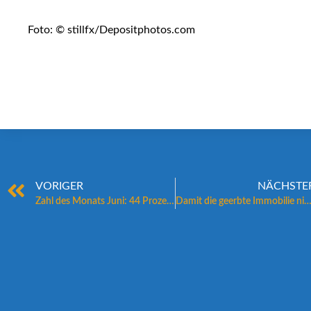
Foto: © stillfx/Depositphotos.com
VORIGER
NÄCHSTE
Zahl des Monats Juni: 44 Prozent
Damit die geerbte Immobilie nicht zu teuer