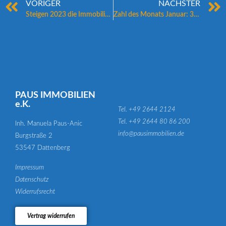
VORIGER
NÄCHSTER
Steigen 2023 die Immobilienpreise wieder?
Zahl des Monats Januar: 35 m²
PAUS IMMOBILIEN
e.K.
Tel. +49 2644 2124
Tel. +49 2644 80 86 200
Inh. Manuela Paus-Anic
info@pausimmobilien.de
Burgstraße 2
53547 Dattenberg
Impressum
Datenschutz
Widerrufsrecht
Vertrag widerrufen