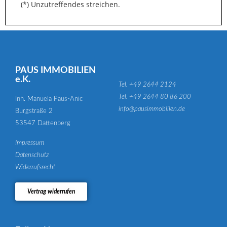
(*) Unzutreffendes streichen.
PAUS IMMOBILIEN
e.K.
Tel. +49 2644 2124
Tel. +49 2644 80 86 200
Inh. Manuela Paus-Anic
info@pausimmobilien.de
Burgstraße 2
53547 Dattenberg
Impressum
Datenschutz
Widerrufsrecht
Vertrag widerrufen