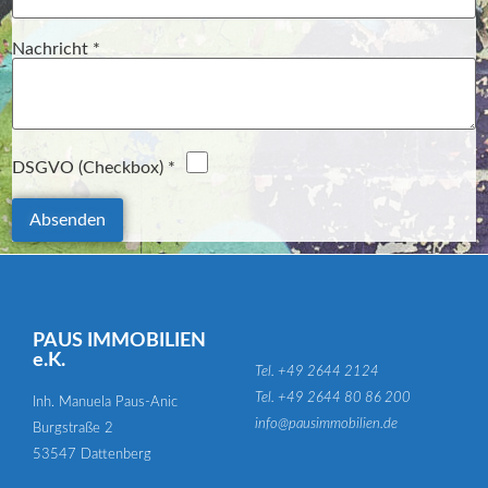
Pflichtfeld
Nachricht
*
Pflichtfeld
DSGVO (Checkbox)
*
Absenden
PAUS IMMOBILIEN
e.K.
Tel. +49 2644 2124
Tel. +49 2644 80 86 200
Inh. Manuela Paus-Anic
info@pausimmobilien.de
Burgstraße 2
53547 Dattenberg