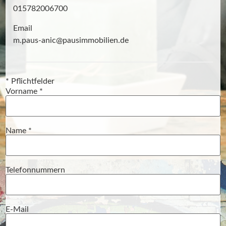
015782006700
Email
m.paus-anic@pausimmobilien.de
* Pflichtfelder
Pflichtfeld
Vorname
*
Pflichtfeld
Name
*
Telefonnummern
E-Mail