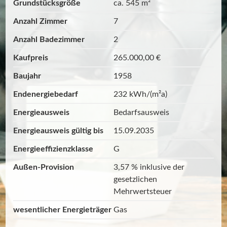
Grundstücksgröße
ca. 545 m²
Anzahl Zimmer
7
Anzahl Badezimmer
2
Kaufpreis
265.000,00 €
Baujahr
1958
Endenergiebedarf
232 kWh/(m²a)
Energieausweis
Bedarfsausweis
Energieausweis gültig bis
15.09.2035
Energieeffizienzklasse
G
Außen-Provision
3,57 % inklusive der
gesetzlichen
Mehrwertsteuer
wesentlicher Energieträger
Gas