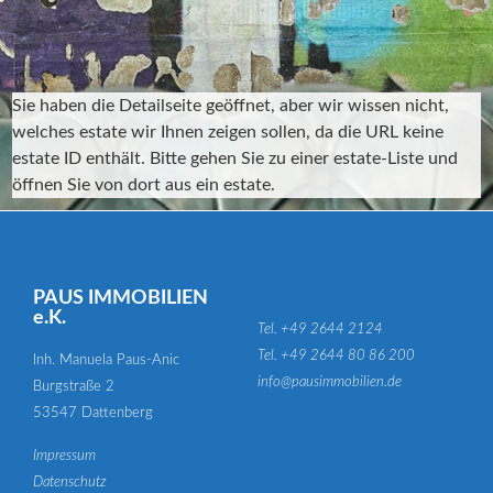
Sie haben die Detailseite geöffnet, aber wir wissen nicht,
welches estate wir Ihnen zeigen sollen, da die URL keine
estate ID enthält. Bitte gehen Sie zu einer estate-Liste und
öffnen Sie von dort aus ein estate.
PAUS IMMOBILIEN
e.K.
Tel. +49 2644 2124
Tel. +49 2644 80 86 200
Inh. Manuela Paus-Anic
info@pausimmobilien.de
Burgstraße 2
53547 Dattenberg
Impressum
Datenschutz